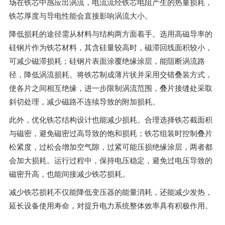
场在铁芯中感应出涡流，电流流经铁芯电阻产生的热量损耗，
铁芯厚度与导电性能会直接影响涡流大小。
降低损耗的途径需从材料与结构两方面着手。选用高磁导率的
硅钢片作为铁芯材料，其含硅量较高时，磁滞回线面积较小，
可减少磁滞损耗；硅钢片表面涂覆绝缘涂层，能阻断涡流路
径，降低涡流损耗。将铁芯制成薄片状并采用交错叠装方式，
使各片之间相互绝缘，进一步限制涡流范围，叠片接缝处采取
斜切处理，减少磁路不连续导致的附加损耗。
此外，优化铁芯结构设计也能减少损耗。合理选择铁芯截面积
与磁密，避免磁密过高导致的饱和损耗；铁芯组装时控制叠片
松紧度，过松会增加空气隙，过紧可能压损绝缘涂层，两者都
会加大损耗。运行过程中，保持电压稳定，避免过电压导致的
磁密升高，也能间接减少铁芯损耗。
减少铁芯损耗不仅能降低变压器的能量消耗，还能减少发热，
延长设备使用寿命，对提升电力系统整体效率具有积极作用。